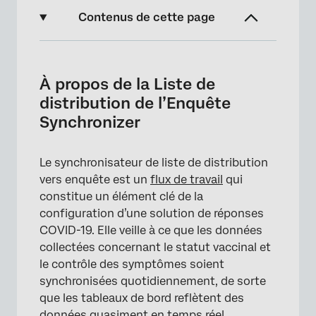
Contenus de cette page
À propos de la Liste de distribution de
l’Enquête Synchronizer
À propos de la Liste de
La Liste de distribution pour l’Enquête sur le
distribution de l’Enquête
rôle de Synchronizer dans une solution de
Synchronizer
réponses à COVID-19
Activation de l’extension de la liste de
Le synchronisateur de liste de distribution
distribution à l’Enquête Synchronizer
vers enquête est un
flux de travail
qui
constitue un élément clé de la
Configuration de la Liste de distribution
configuration d’une solution de réponses
pour l’Enquête Synchronizer
COVID-19. Elle veille à ce que les données
Champs de données intégrées
collectées concernant le statut vaccinal et
le contrôle des symptômes soient
Déduplication
synchronisées quotidiennement, de sorte
Résolution des problèmes
que les tableaux de bord reflètent des
données quasiment en temps réel.