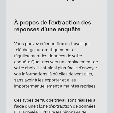
À propos de l’extraction des réponses d’une
enquête
À propos de l’extraction des
Extraire les réponses d’une enquête
réponses d’une enquête
Spécification de l’endroit où les données de
l’enquête doivent être téléchargées
Vous pouvez créer un flux de travail qui
télécharge automatiquement et
Types de projets que vous pouvez extraire
régulièrement les données de votre
enquête Qualtrics vers un emplacement de
votre choix. Il est ainsi plus facile d’envoyer
vos informations là où elles doivent aller,
sans avoir à les
exporter
et à les
importer
manuellement à maintes
reprises.
Ces types de flux de travail sont réalisés à
l’aide d’une
tâche d’extraction de données
ETL
appelée “Extraire les réponses de