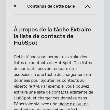
Contenus de cette page
À propos de la tâche Extraire la liste de
contacts de HubSpot
À propos de la tâche Extraire
Mise en place d’une Liste de Contacts
la liste de contacts de
Extraite de HubSpot Tâche
HubSpot
Permissions HubSpot requises
Cette tâche vous permet d’extraire des
listes de contacts de HubSpot. Ces listes
de contacts peuvent ensuite être
associées à une
tâche de chargement de
données
pour ajouter les contacts au
répertoire XM
. Par exemple, vous pouvez
extraire une liste de contacts existante de
HubSpot, et charger ces données dans
Répertoire xM avec une
tâche d’ajout de
contacts et de transactions à XM
.