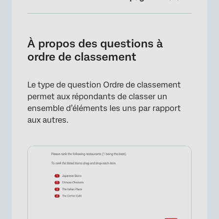
À propos des questions à ordre de
classement
À propos des questions à
Formats
ordre de classement
Validation
Le type de question Ordre de classement
Analyse des données
permet aux répondants de classer un
FAQs
ensemble d’éléments les uns par rapport
aux autres.