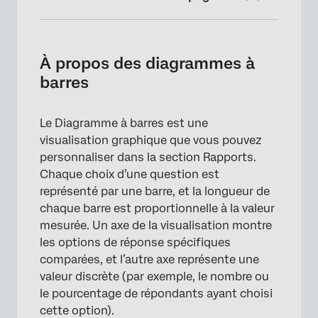
À propos des diagrammes à barres
Personnalisation
À propos des diagrammes à
barres
Moyennes mobiles
Champs incompatibles
Le Diagramme à barres est une
Types de rapports
visualisation graphique que vous pouvez
personnaliser dans la section Rapports.
Chaque choix d’une question est
représenté par une barre, et la longueur de
chaque barre est proportionnelle à la valeur
mesurée. Un axe de la visualisation montre
les options de réponse spécifiques
comparées, et l’autre axe représente une
valeur discrète (par exemple, le nombre ou
le pourcentage de répondants ayant choisi
cette option).