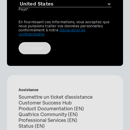
Pays*
Privacy
En fournissant ces informations, vous acceptez que
Optin
nous puissions traiter vos données personnelles
conformément à notre
Déclaration de
confidentialité
Envoyer
Assistance
Soumettre un ticket d'assistance
Customer Success Hub
Product Documentation (EN)
Qualtrics Community (EN)
Professional Services (EN)
Status (EN)