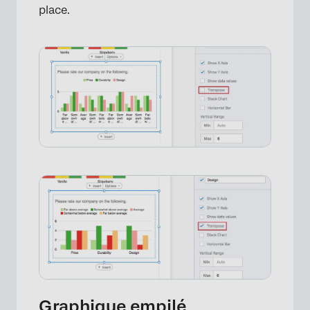
place.
×
Graphique empilé