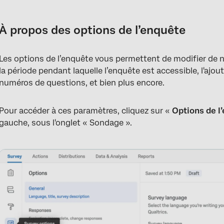
À propos des options de l’enquête
Général
À propos des options de l’enquête
Réponses
Les options de l’enquête vous permettent de modifier de 
Sécurité
la période pendant laquelle l’enquête est accessible, l'ajou
Publier l'enquête
numéros de questions, et bien plus encore.
Avancé
Pour accéder à ces paramètres, cliquez sur «
Options de l
Options de l'enquête dans différents types de projets
gauche, sous l'onglet « Sondage ».
FAQs