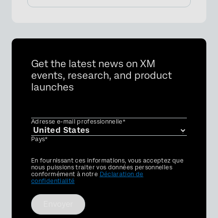
Get the latest news on XM
events, research, and product
launches
Adresse e-mail professionnelle*
Pays*
Privacy
En fournissant ces informations, vous acceptez que
Optin
nous puissions traiter vos données personnelles
conformément à notre
Déclaration de
confidentialité
Envoyer