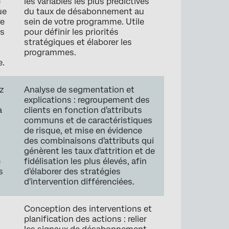
e
les variables les plus prédictives
ue
du taux de désabonnement au
re
sein de votre programme. Utile
as
pour définir les priorités
stratégiques et élaborer les
programmes.
e.
z
Analyse de segmentation et
explications : regroupement des
à
clients en fonction d'attributs
communs et de caractéristiques
de risque, et mise en évidence
des combinaisons d'attributs qui
génèrent les taux d'attrition et de
e
fidélisation les plus élevés, afin
s
d'élaborer des stratégies
d'intervention différenciées.
z
Conception des interventions et
planification des actions : relier