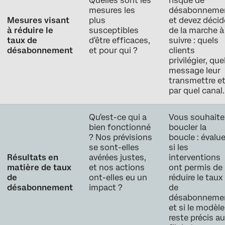
Quelles sont les
risque de
mesures les
désabonneme
Mesures visant
plus
et devez décid
à réduire le
susceptibles
de la marche à
taux de
d'être efficaces,
suivre : quels
désabonnement
et pour qui ?
clients
privilégier, que
message leur
transmettre e
par quel canal.
Qu'est-ce qui a
Vous souhaite
bien fonctionné
boucler la
? Nos prévisions
boucle : évalue
se sont-elles
si les
Résultats en
avérées justes,
interventions
matière de taux
et nos actions
ont permis de
de
ont-elles eu un
réduire le taux
désabonnement
impact ?
de
désabonneme
et si le modèle
reste précis a