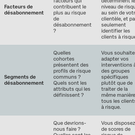
facteurs qui
déterminent l
Facteurs de
contribuent le
niveau de risq
désabonnement
plus au risque
au sein de vot
de
clientèle, et p
désabonnement
seulement
?
identifier les
clients à risqu
Quelles
Vous souhaite
cohortes
adapter vos
présentent des
interventions 
profils de risque
des groupes
Segments de
communs ?
spécifiques
désabonnement
Quels sont les
plutôt que de
attributs qui les
traiter de la
définissent ?
même manièr
tous les client
à risque.
Que devrions-
Vous dispose
nous faire ?
de scores de