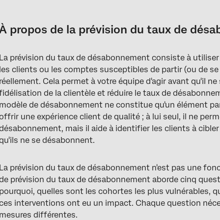
À propos de la prévision du taux de désabonnement
Questions commerciales auxquelles il faut répondre
À propos de la prévision du taux de dé
Premiers pas avec la prédiction du taux de désabonnement
La prévision du taux de désabonnement consiste à utiliser
FAQs
les clients ou les comptes susceptibles de partir (ou de se
réellement. Cela permet à votre équipe d'agir avant qu'il ne 
fidélisation de la clientèle et réduire le taux de désabonn
modèle de désabonnement ne constitue qu'un élément par
offrir une expérience client de qualité ; à lui seul, il ne per
désabonnement, mais il aide à identifier les clients à cibl
qu'ils ne se désabonnent.
La prévision du taux de désabonnement n'est pas une fon
de prévision du taux de désabonnement aborde cinq questio
pourquoi, quelles sont les cohortes les plus vulnérables, q
ces interventions ont eu un impact. Chaque question néc
mesures différentes.