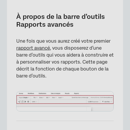
À propos de la barre d’outils Rapports
avancés
À propos de la barre d’outils
Menu Fichier
Rapports avancés
Partager le menu
Une fois que vous aurez créé votre premier
Menu Edition
rapport avancé
, vous disposerez d’une
Voir le menu
barre d’outils qui vous aidera à construire et
à personnaliser vos rapports. Cette page
Menu d’insertion
décrit la fonction de chaque bouton de la
Fuseau horaire
barre d’outils.
Compte de réponses
Filtres mondiaux
Traduire les rapports avancés