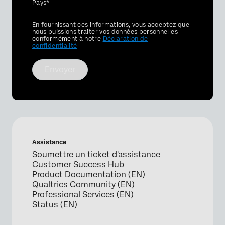
Pays*
Privacy
En fournissant ces informations, vous acceptez que
Optin
nous puissions traiter vos données personnelles
conformément à notre
Déclaration de
confidentialité
Envoyer
Assistance
Soumettre un ticket d'assistance
Customer Success Hub
Product Documentation (EN)
Qualtrics Community (EN)
Professional Services (EN)
Status (EN)