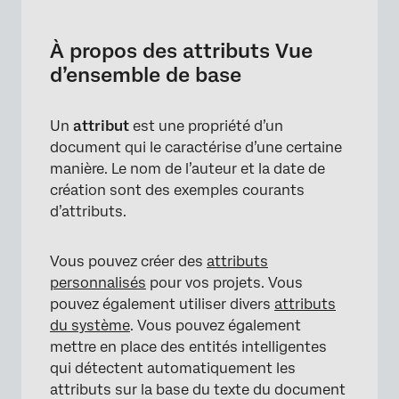
À propos des attributs Vue d’ensemble de
base
À propos des attributs Vue
Types de champ d’attribut
d’ensemble de base
Accès aux attributs
Un
attribut
est une propriété d’un
Attributs du système
document qui le caractérise d’une certaine
manière. Le nom de l’auteur et la date de
création sont des exemples courants
d’attributs.
Vous pouvez créer des
attributs
personnalisés
pour vos projets. Vous
pouvez également utiliser divers
attributs
du système
. Vous pouvez également
mettre en place des entités intelligentes
qui détectent automatiquement les
attributs sur la base du texte du document