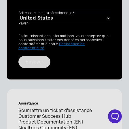
Adresse e-mail professionnelle*
Pays*
Privacy
En fournissant ces informations, vous acceptez que
Optin
nous puissions traiter vos données personnelles
conformément à notre
Déclaration de
confidentialité
Envoyer
Assistance
Soumettre un ticket d'assistance
Customer Success Hub
Product Documentation (EN)
Qualtrics Community (EN)