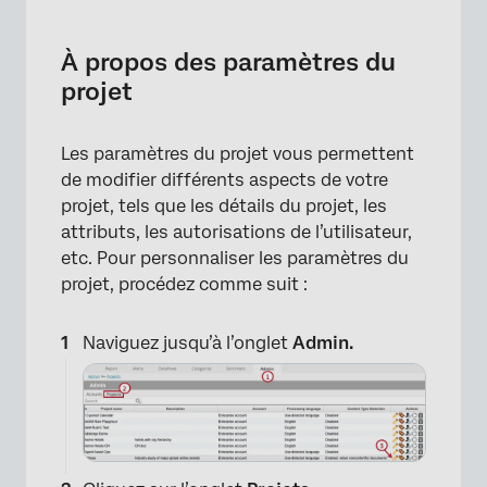
À propos des paramètres du projet
Détails
À propos des paramètres du
projet
Rapports
Classification
Les paramètres du projet vous permettent
Sentiment
de modifier différents aspects de votre
projet, tels que les détails du projet, les
Attributs
attributs, les autorisations de l’utilisateur,
Ensemble d’attributs
etc. Pour personnaliser les paramètres du
projet, procédez comme suit :
Autorisations des utilisateurs
Modèles
Naviguez jusqu’à l’onglet
Admin.
Chargeur de données
API d’exportation
Réglages de l’index