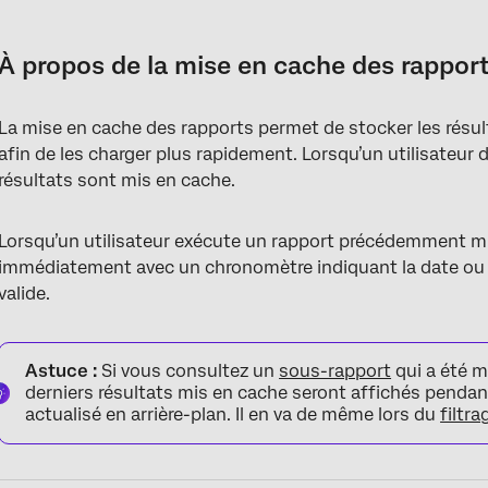
À propos de la mise en cache des rapports
Activation de la mise en cache des Rapports
À propos de la mise en cache des rappor
État de validité de la mémoire cache
La mise en cache des rapports permet de stocker les rés
Expiration du cache
afin de les charger plus rapidement. Lorsqu’un utilisateur 
Invalidation du cache
résultats sont mis en cache.
Actualisation des rapports
Lorsqu’un utilisateur exécute un rapport précédemment mis
immédiatement avec un chronomètre indiquant la date ou l’h
valide.
Astuce :
Si vous consultez un
sous-rapport
qui a été 
derniers résultats mis en cache seront affichés penda
actualisé en arrière-plan. Il en va de même lors du
filtr