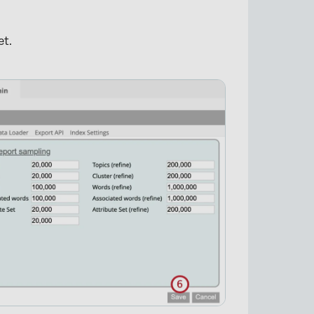
et.
×