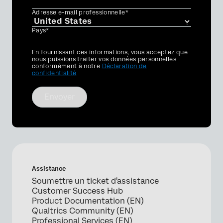
Adresse e-mail professionnelle*
Pays*
Privacy
En fournissant ces informations, vous acceptez que
Optin
nous puissions traiter vos données personnelles
conformément à notre
Déclaration de
confidentialité
Envoyer
Assistance
Soumettre un ticket d'assistance
Customer Success Hub
Product Documentation (EN)
Qualtrics Community (EN)
Professional Services (EN)