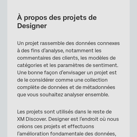
À propos des projets de Designer
Navigation dans les projets dans le Designer
À propos des projets de
Designer
Créer un projet
Suppression d’un projet
Un projet rassemble des données connexes
Déterminer le nombre de projets nécessaires
à des fins d’analyse, notamment les
commentaires des clients, les modèles de
catégories et les paramètres de sentiment.
Une bonne façon d’envisager un projet est
de le considérer comme une collection
complète de données et de métadonnées
que vous souhaitez analyser ensemble.
Les projets sont utilisés dans le reste de
XM Discover. Designer est l’endroit où nous
créons ces projets et effectuons
l’amélioration fondamentale des données,