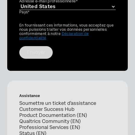
Adresse e-mail professionnelle*
Pays*
Privacy
En fournissant ces informations, vous acceptez que
Optin
nous puissions traiter vos données personnelles
conformément à notre
Déclaration de
confidentialité
Envoyer
Assistance
Soumettre un ticket d'assistance
Customer Success Hub
Product Documentation (EN)
Qualtrics Community (EN)
Professional Services (EN)
Status (EN)