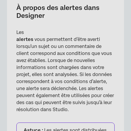
Création d’une alerte
À propos des alertes dans
Designer
Manager les alertes
Déclencher des alertes
Les
Démarrage manuel du détecteur d’alerte
alertes
vous permettent d’être averti
lorsqu’un sujet ou un commentaire de
client correspond aux conditions que vous
avez établies. Lorsque de nouvelles
informations sont chargées dans votre
projet, elles sont analysées. Si les données
correspondent à vos conditions d’alerte,
une alerte sera déclenchée. Les alertes
peuvent également être utilisées pour créer
des cas qui peuvent être suivis jusqu’à leur
résolution dans Studio.
Astuce :
Les alertes sont distribuées