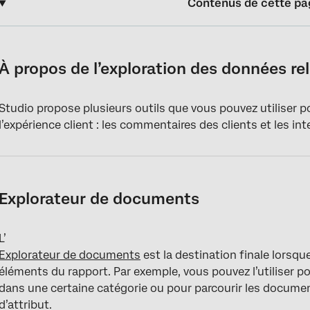
Contenus de cette pa
À propos de l’exploration des données relatives à l’expérience cl
Explorateur de documents
À propos de l’exploration des données rela
Explorateur d’interactions
Studio propose plusieurs outils que vous pouvez utiliser po
Widget de retour d’information
l’expérience client : les commentaires des clients et les int
Explorateur de documents
L’
Explorateur de documents
est la destination finale lorsq
éléments du rapport. Par exemple, vous pouvez l’utiliser 
dans une certaine catégorie ou pour parcourir les documen
d’attribut.