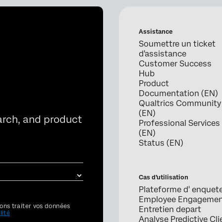
Assistance
Soumettre un ticket
d'assistance
Customer Success
Hub
Product
Documentation (EN)
Qualtrics Community
(EN)
arch, and product
Professional Services
(EN)
Status (EN)
Cas d’utilisation
Plateforme d' enquet
Employee Engageme
ons traiter vos données
Entretien depart
lité
Analyse Predictive Cli