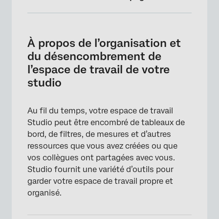
À propos de l’organisation et du
désencombrement de l’espace de travail de
À propos de l’organisation et
votre studio
du désencombrement de
Recherche de contenu
l’espace de travail de votre
studio
Personnalisation de votre page d’accueil avec
le tableau de bord Explorer Carousel
Au fil du temps, votre espace de travail
Utilisation de titres actifs pour les tableaux
Studio peut être encombré de tableaux de
de bord
bord, de filtres, de mesures et d’autres
Donner des noms clairs aux mesures et aux
ressources que vous avez créées ou que
filtres
vos collègues ont partagées avec vous.
Studio fournit une variété d’outils pour
Étiqueter vos actifs
garder votre espace de travail propre et
Cacher temporairement des actifs
organisé.
Organisation des actifs à l’aide de dossiers