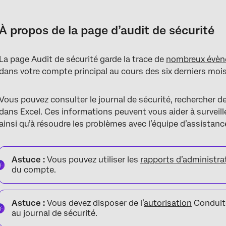
À propos de la page d’audit de sécurité
Accessibilité au journal de sécurité
À propos de la page d’audit de sécurité
Informations contenues dans les dossiers d’audit de sécurité
La page Audit de sécurité garde la trace de
nombreux évèn
Recherche dans le journal de sécurité
dans votre compte principal au cours des six derniers mois
Exportation du journal de sécurité
Vous pouvez consulter le journal de sécurité, rechercher 
dans Excel. Ces informations peuvent vous aider à surveiller
ainsi qu’à résoudre les problèmes avec l’équipe d’assistan
Astuce :
Vous pouvez utiliser les
rapports d’administra
du compte.
Astuce :
Vous devez disposer de l’
autorisation
Conduite
au journal de sécurité.