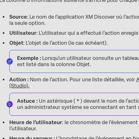
La colonne d’informations suivante s’affiche pour chaque e
Source
: Le nom de l’application XM Discover où l’actio
la seule option.
Utilisateur
: L’utilisateur qui a effectué l’action enregist
Objet
: L’objet de l’action (le cas échéant).
Exemple :
Lorsqu’un utilisateur consulte un tablea
est listé dans la colonne Objet.
Action :
Nom de l’action. Pour une liste détaillée, voir
A
(Studio).
Astuce :
Un astérisque (
*
) devant le nom de l’actio
un administrateur système se connectant en tant q
Heure de l’utilisateur
: le chronomètre de l’évènement 
l’utilisateur.
Heure du serveur :
L’horodatage de l’évènement en fon