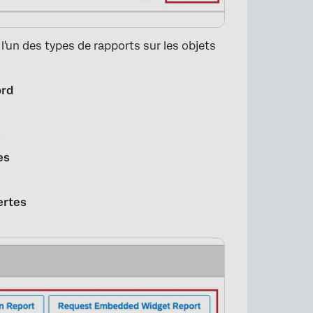
×
 l'un des types de rapports sur les objets
ord
s
es
×
ertes