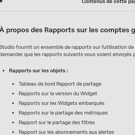
Contenus de cette pa
À propos des Rapports sur les comptes généraux
Demande de rapports sur les objets et les utilisateurs
À propos des Rapports sur les comptes 
Tableau de bord Rapport de partage
Studio fournit un ensemble de rapports sur l'utilisation d
Rapports sur la version du Widget
demander que les rapports suivants vous soient envoyés pa
Rapports sur les Widgets embarqués
Rapports sur les objets :
Rapports sur le partage des métriques
Rapport sur le partage des filtres
Tableau de bord Rapport de partage
Rapports sur la version du Widget
Rapport sur les abonnements aux alertes
Rapports sur les Widgets embarqués
Rapports sur la cartographie des autorisations
Rapports sur le partage des métriques
Rapports sur l'Accessibilité des données
Rapport sur le partage des filtres
Modèle de rapport d'Accessibilité
Rapport sur les abonnements aux alertes