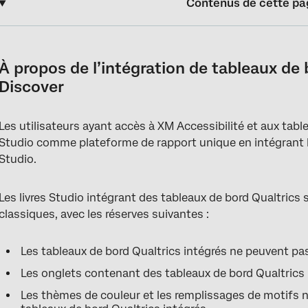
Contenus de cette pa
À propos de l’intégration de tableaux de bord Qualtrics dans X
Widgets pris en charge pour l’intégration
À propos de l’intégration de tableaux de
Discover
Avant de commencer
Technologie de l’information du Tableau de Bord à partir de s
Les utilisateurs ayant accès à XM Accessibilité et aux tab
Intégrer un tableau de bord Qualtrics sous forme d’onglet dans 
Studio comme plateforme de rapport unique en intégrant le
Studio.
Comment fonctionne l’accès aux données pour les tableaux de b
FAQs
Les livres Studio intégrant des tableaux de bord Qualtric
classiques, avec les réserves suivantes :
Les tableaux de bord Qualtrics intégrés ne peuvent pa
Les onglets contenant des tableaux de bord Qualtrics 
Les thèmes de couleur et les remplissages de motifs 