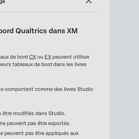
ge
M Discover
 bord Qualtrics dans XM
on URL dans XM Engage
leaux de bord
CX
ou
EX
peuvent utiliser
un livre XM Discover
urs tableaux de bord dans les livres
ord Qualtrics intégrés dans Studio ?
s se comportent comme des livres Studio
s être modifiés dans Studio.
ne peuvent pas être exportés.
ne peuvent pas être appliqués aux