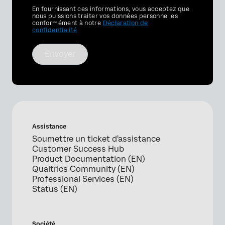
Privacy
En fournissant ces informations, vous acceptez que
Optin
nous puissions traiter vos données personnelles
conformément à notre
Déclaration de
confidentialité
Envoyer
Assistance
Soumettre un ticket d'assistance
Customer Success Hub
Product Documentation (EN)
Qualtrics Community (EN)
Professional Services (EN)
Status (EN)
Société