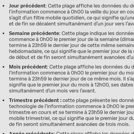
Jour précédent
: Cette plage affiche les données du d
l’information commence à 0h00 la veille du jour en cou
s’agit d’un filtre mobile quotidien, ce qui signifie qu’u
et de fin se décalent simultanément d’un jour vers l’av
Semaine précédente
: Cette plage indique les donnée
commence à 0h00 le premier jour de la semaine (diman
termine à 23h59 le dernier jour de cette même semaine (
hebdomadaire, ce qui signifie que le premier jour de l
de début et de fin seront simultanément avancées d’
Mois précédent
: Cette plage affiche les données du 
l’information commence à 0h00 le premier jour du moi
termine à 23h59 le dernier jour de ce même mois. Il s’ag
signifie que le premier jour du mois à 12h00, ses dates
simultanément d’un mois vers l’avant.
Trimestre précédent :
cette plage présente les donné
technologie de l’information commence à 0h00 le prem
trimestre en cours et se termine à 23h59 le dernier jour 
mobile trimestriel, ce qui signifie que le premier jour 
de fin seront simultanément avancées de trois mois.
Année précédente
: Cette plage affiche les données 