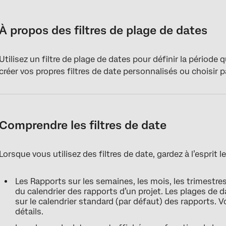
À propos des filtres de plage de dates
Comprendre les filtres de date
À propos des filtres de plage de dates
Filtres de dates prédéfinis
Utilisez un filtre de plage de dates pour définir la périod
Rapports d’une période à l’autre
créer vos propres filtres de date personnalisés ou choisir pa
Période à ce jour vs. Période actuelle
Comprendre les filtres de date
Lorsque vous utilisez des filtres de date, gardez à l’esprit l
Les Rapports sur les semaines, les mois, les trimestre
du calendrier des rapports d’un projet. Les plages de 
sur le calendrier standard (par défaut) des rapports. Vo
détails.