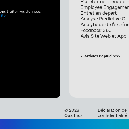
Plateforme d' enquet
Employee Engageme
ons traiter vos données
Entretien depart
lité
Analyse Predictive Cli
Analytique de l'expéri
Feedback 360
Avis Site Web et Appl
Articles Populaires
©
2026
Déclaration de
Qualtrics
confidentialité