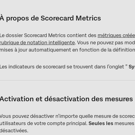
À propos de Scorecard Metrics
Activation et désactivation des mesures du Scorecard
À propos de Scorecard Metrics
Le dossier Scorecard Metrics contient des
métriques créé
rubrique de notation intelligente
. Vous ne pouvez pas modi
mises à jour automatiquement en fonction de la définition 
Les indicateurs de scorecard se trouvent dans l’onglet ”
Sy
Activation et désactivation des mesures
Vous pouvez désactiver n’importe quelle mesure de scorec
utilisateurs de votre compte principal.
Seules les
mesures 
désactivées.