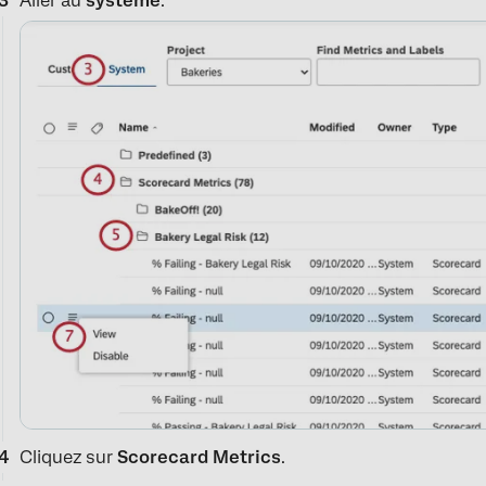
Aller au
système
.
Cliquez sur
Scorecard Metrics
.