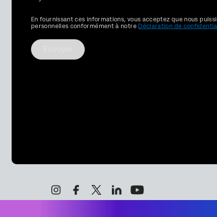
Privacy
En fournissant ces informations, vous acceptez que nous puissi
Optin
personnelles conformément à notre
Déclaration de confidentia
Envoyer