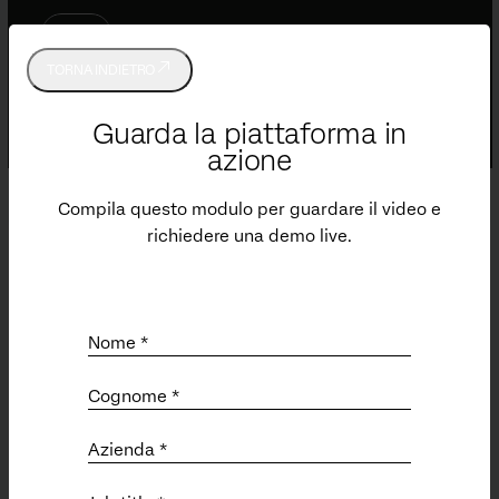
TORNA INDIETRO
Guarda la piattaforma in
azione
Compila questo modulo per guardare il video e
richiedere una demo live.
ASSISTENZA
Invia un ticket di supporto
Customer Success Hub
Nome *
Formazione (EN)
Qualtrics Community (EN)
Cognome *
Servizi
Status (EN)
Azienda *