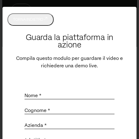
TORNA INDIETRO
Guarda la piattaforma in
azione
Compila questo modulo per guardare il video e
richiedere una demo live.
ASSISTENZA
Invia un ticket di supporto
Customer Success Hub
Nome *
Formazione (EN)
Qualtrics Community (EN)
Cognome *
Servizi
Status (EN)
Azienda *