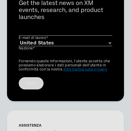
Get the latest news on XM
events, research, and product
launches
E-mail di lavoro*
Nazione*
Privacy
Fornendo queste informazioni, l'utente accetta che
Optin
possiamo elaborare i dati personali dell'utente in
conformità con la nostra
Informativa sulla privacy
Invia
×
Richiesta di demo
ASSISTENZA
Nome*