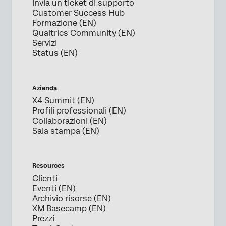
Invia un ticket di supporto
Cognome*
Customer Success Hub
Formazione (EN)
Azienda*
Qualtrics Community (EN)
Job title*
Servizi
Status (EN)
E-mail di lavoro*
Numero di telefono*
Nazione*
Azienda
X4 Summit (EN)
Privacy
Fornendo queste informazioni, l'utente accetta che
Profili professionali (EN)
Optin
possiamo elaborare i dati personali dell'utente in
Collaborazioni (EN)
conformità con la nostra
Informativa sulla privacy
Sala stampa (EN)
Invia
Resources
Clienti
Eventi (EN)
Archivio risorse (EN)
XM Basecamp (EN)
Prezzi