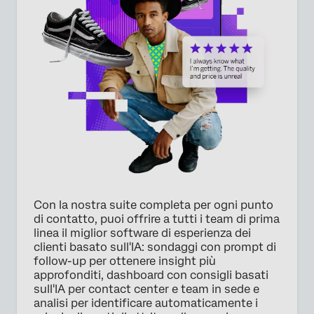
×
Richiesta prezzi
Nome*
Cognome*
Azienda*
Job title*
E-mail di lavoro*
Con la nostra suite completa per ogni punto
Numero di telefono*
di contatto, puoi offrire a tutti i team di prima
Nazione*
linea il miglior software di esperienza dei
clienti basato sull'IA: sondaggi con prompt di
Privacy
Fornendo queste informazioni, l'utente accetta che
follow-up per ottenere insight più
Optin
possiamo elaborare i dati personali dell'utente in
approfonditi, dashboard con consigli basati
conformità con la nostra
Informativa sulla privacy
sull'IA per contact center e team in sede e
analisi per identificare automaticamente i
Invia