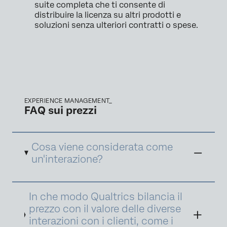
suite completa che ti consente di
distribuire la licenza su altri prodotti e
soluzioni senza ulteriori contratti o spese.
EXPERIENCE MANAGEMENT_
FAQ sui prezzi
Cosa viene considerata come
un'interazione?
Un'interazione è definita come un
In che modo Qualtrics bilancia il
registrazione di dati raccolta e/o elaborata da
Qualtrics per fornire insight XM e promuovere
prezzo con il valore delle diverse
azioni ottimali. Vi sono diversi tipi di
interazioni con i clienti, come i
interazione per prodotti e suite diversi. Di