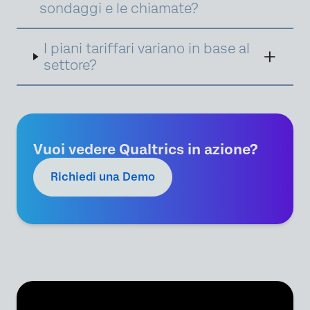
sondaggi e le chiamate?
seguito sono riportati esempi di interazioni
per le tre suite, tutte intercambiabili
all'interno della suite.
I piani tariffari variano in base al
settore?
Vuoi vedere Qualtrics in azione?
Richiedi una Demo