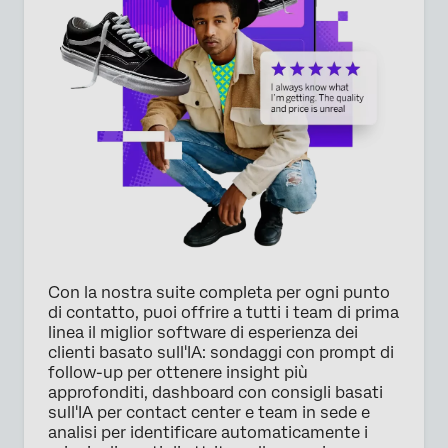
×
Richiesta prezzi
Nome*
Cognome*
Azienda*
Job title*
E-mail di lavoro*
Con la nostra suite completa per ogni punto
Numero di telefono*
di contatto, puoi offrire a tutti i team di prima
Nazione*
linea il miglior software di esperienza dei
clienti basato sull'IA: sondaggi con prompt di
Privacy
Fornendo queste informazioni, l'utente accetta che
follow-up per ottenere insight più
Optin
possiamo elaborare i dati personali dell'utente in
approfonditi, dashboard con consigli basati
conformità con la nostra
Informativa sulla privacy
sull'IA per contact center e team in sede e
analisi per identificare automaticamente i
Invia