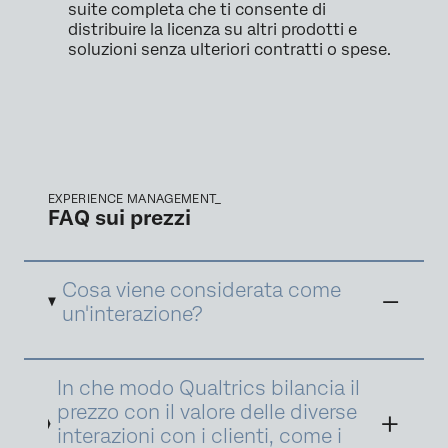
suite completa che ti consente di
distribuire la licenza su altri prodotti e
soluzioni senza ulteriori contratti o spese.
EXPERIENCE MANAGEMENT_
FAQ sui prezzi
Cosa viene considerata come
un'interazione?
Un'interazione è definita come un
In che modo Qualtrics bilancia il
registrazione di dati raccolta e/o elaborata da
Qualtrics per fornire insight XM e promuovere
prezzo con il valore delle diverse
azioni ottimali. Vi sono diversi tipi di
interazioni con i clienti, come i
interazione per prodotti e suite diversi. Di