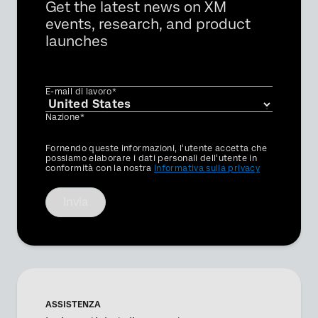
Get the latest news on XM
events, research, and product
launches
E-mail di lavoro*
Nazione*
Privacy
Fornendo queste informazioni, l'utente accetta che
Optin
possiamo elaborare i dati personali dell'utente in
conformità con la nostra
Informativa sulla privacy
Invia
×
Richiesta di demo
ASSISTENZA
Nome*