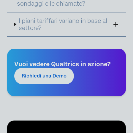
sondaggi e le chiamate?
seguito sono riportati esempi di interazioni
per le tre suite, tutte intercambiabili
all'interno della suite.
I piani tariffari variano in base al
settore?
Vuoi vedere Qualtrics in azione?
Richiedi una Demo