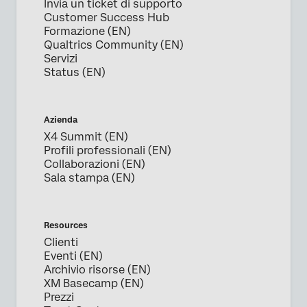
Invia un ticket di supporto
Cognome*
Customer Success Hub
Formazione (EN)
Azienda*
Qualtrics Community (EN)
Job title*
Servizi
Status (EN)
E-mail di lavoro*
Numero di telefono*
Nazione*
Azienda
X4 Summit (EN)
Privacy
Fornendo queste informazioni, l'utente accetta che
Profili professionali (EN)
Optin
possiamo elaborare i dati personali dell'utente in
Collaborazioni (EN)
conformità con la nostra
Informativa sulla privacy
Sala stampa (EN)
Invia
Resources
Clienti
Eventi (EN)
Archivio risorse (EN)
XM Basecamp (EN)
Prezzi