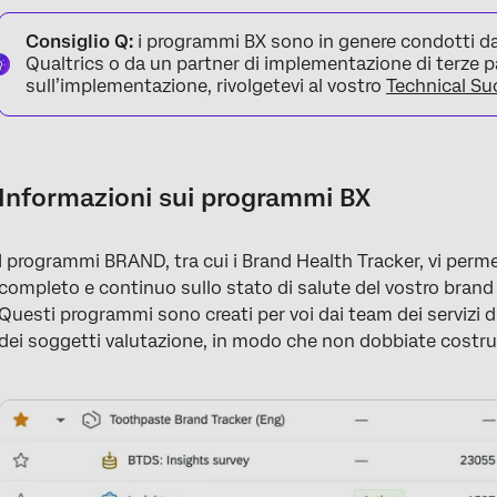
Informazioni sui programmi BX
Consiglio Q:
i programmi BX sono in genere condotti d
Manager dei programmi BX
Qualtrics o da un partner di implementazione di terze 
sull’implementazione, rivolgetevi al vostro
Technical S
Sondaggi sui Brand
Brand Tracker Origine dati
Dashboard
Informazioni sui programmi BX
FAQs
I programmi BRAND, tra cui i Brand Health Tracker, vi pe
completo e continuo sullo stato di salute del vostro brand r
Questi programmi sono creati per voi dai team dei servizi 
dei soggetti valutazione, in modo che non dobbiate costruirl