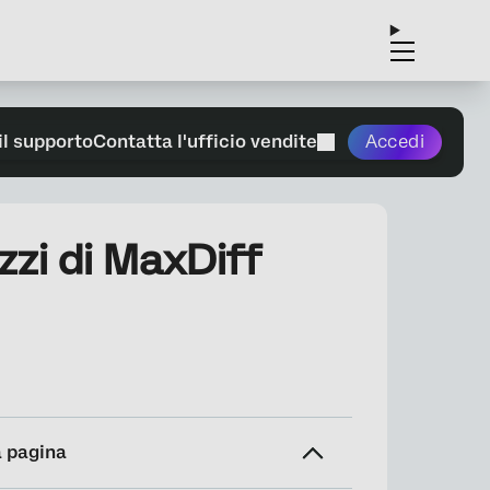
il supporto
Contatta l'ufficio vendite
Accedi
zzi di MaxDiff
a pagina