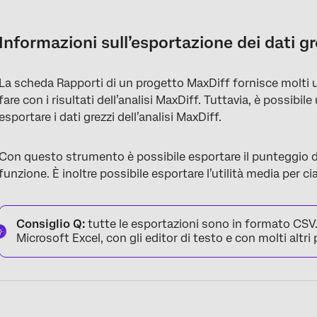
Informazioni sull’esportazione dei dati grezzi di MaxDiff
Servizi pubblici individuali
Informazioni sull’esportazione dei dati gr
Metriche di riepilogo
La scheda Rapporti di un progetto MaxDiff fornisce molti ut
Segmentazione ed esportazione dei dati
fare con i risultati dell’analisi MaxDiff. Tuttavia, è possibi
esportare i dati grezzi dell’analisi MaxDiff.
Con questo strumento è possibile esportare il punteggio di
funzione. È inoltre possibile esportare l’utilità media per c
Consiglio Q:
tutte le esportazioni sono in formato CSV.
Microsoft Excel, con gli editor di testo e con molti altr