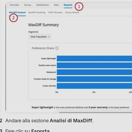
Andare alla sezione
Analisi di MaxDiff
.
Fare clic su
Esporta
.