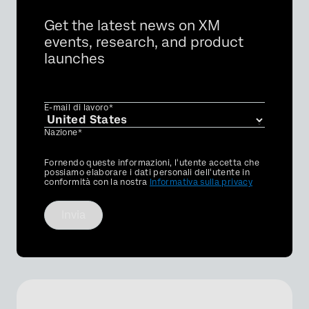
Get the latest news on XM
events, research, and product
launches
E-mail di lavoro*
Nazione*
Privacy
Fornendo queste informazioni, l'utente accetta che
Optin
possiamo elaborare i dati personali dell'utente in
conformità con la nostra
Informativa sulla privacy
Invia