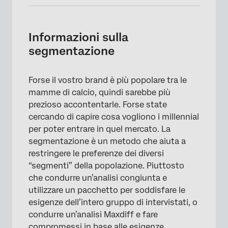
Informazioni sulla segmentazione
Preparazione del Sondaggio
Informazioni sulla
segmentazione
Manager dei segmenti
Applicare i segmenti
Forse il vostro brand è più popolare tra le
mamme di calcio, quindi sarebbe più
prezioso accontentarle. Forse state
cercando di capire cosa vogliono i millennial
per poter entrare in quel mercato. La
segmentazione è un metodo che aiuta a
restringere le preferenze dei diversi
“segmenti” della popolazione. Piuttosto
che condurre un’analisi congiunta e
utilizzare un pacchetto per soddisfare le
esigenze dell’intero gruppo di intervistati, o
condurre un’analisi Maxdiff e fare
compromessi in base alle esigenze