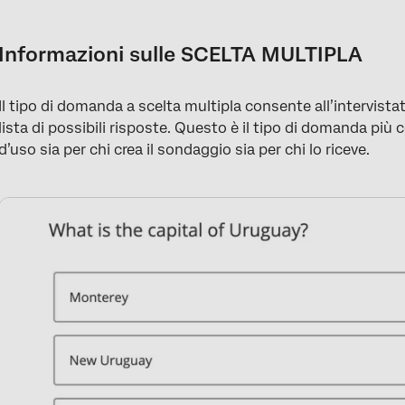
Informazioni sulle SCELTA MULTIPLA
Variazioni a risposta singola
Informazioni sulle SCELTA MULTIPLA
Varianti a risposta multipla
Il tipo di domanda a scelta multipla consente all’intervista
Posizioni di risposta
lista di possibili risposte. Questo è il tipo di domanda più 
Analisi dei dati
d’uso sia per chi crea il sondaggio sia per chi lo riceve.
Grafici e tabelle nei RAPPORTI
FAQs