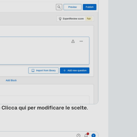
×
e
Clicca qui per modificare le scelte
.