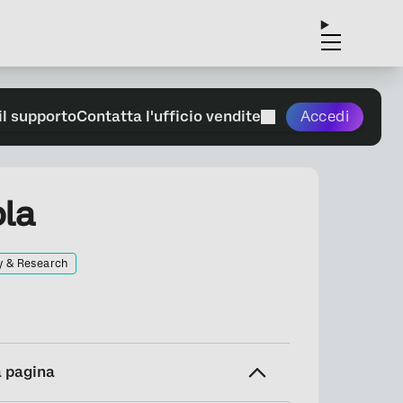
il supporto
Contatta l'ufficio vendite
Accedi
la
y & Research
a pagina