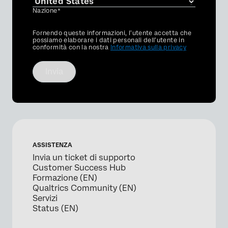
Nazione*
Privacy
Fornendo queste informazioni, l'utente accetta che
Optin
possiamo elaborare i dati personali dell'utente in
conformità con la nostra
Informativa sulla privacy
Invia
ASSISTENZA
Invia un ticket di supporto
Customer Success Hub
Formazione (EN)
Qualtrics Community (EN)
Servizi
Status (EN)