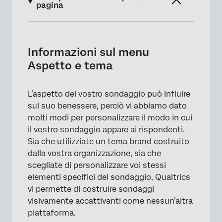
pagina
Informazioni sul menu Aspetto e tema
Personalizzazione dell’aspetto dei progetti
Informazioni sul menu
Aspetto e tema
Personalizzazione dell’Aspetto e del Tema in
diversi Progetti
L’aspetto del vostro sondaggio può influire
FAQs
sul suo benessere, perciò vi abbiamo dato
molti modi per personalizzare il modo in cui
il vostro sondaggio appare ai rispondenti.
Sia che utilizziate un tema brand costruito
dalla vostra organizzazione, sia che
scegliate di personalizzare voi stessi
elementi specifici del sondaggio, Qualtrics
vi permette di costruire sondaggi
visivamente accattivanti come nessun’altra
piattaforma.