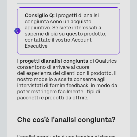
Che cos’è l’analisi congiunta?
Consiglio Q:
i progetti di analisi
Quando si usa l’analisi congiunta?
congiunta sono un acquisto
aggiuntivo. Se siete interessati a
Progetti di analisi congiunta in QUALTRrics
saperne di più su questo prodotto,
contattate il vostro
Account
FAQs
Executive
.
I
progetti di
analisi congiunta
di Qualtrics
consentono di arrivare al cuore
dell’esperienza dei clienti con il prodotto. Il
nostro modello a scelta consente agli
intervistati di fornire feedback, in modo da
poter restringere facilmente i tipi di
pacchetti e prodotti da offrire.
Che cos’è l’analisi congiunta?