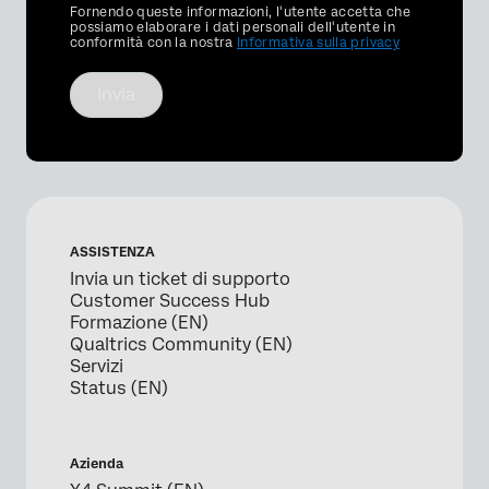
Privacy
Fornendo queste informazioni, l'utente accetta che
Optin
possiamo elaborare i dati personali dell'utente in
conformità con la nostra
Informativa sulla privacy
Invia
ASSISTENZA
Invia un ticket di supporto
Customer Success Hub
Formazione (EN)
Qualtrics Community (EN)
Servizi
Status (EN)
Azienda