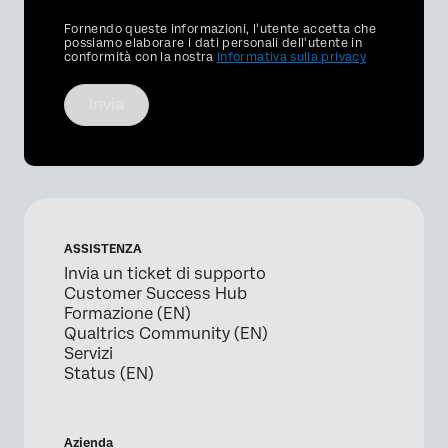
Privacy
Fornendo queste informazioni, l'utente accetta che
Optin
possiamo elaborare i dati personali dell'utente in
conformità con la nostra
Informativa sulla privacy
Invia
ASSISTENZA
Invia un ticket di supporto
Customer Success Hub
Formazione (EN)
Qualtrics Community (EN)
Servizi
Status (EN)
Azienda