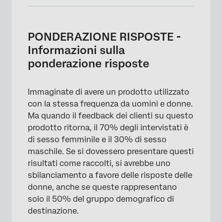
PONDERAZIONE RISPOSTE - Informazioni
sulla ponderazione risposte
PONDERAZIONE RISPOSTE -
Aggiunta di ponderazioni
Informazioni sulla
ponderazione risposte
Ponderazione di più variabili: Raked vs. Raked
Interbloccati
Immaginate di avere un prodotto utilizzato
Ponderazione in base all'onda
con la stessa frequenza da uomini e donne.
Rapporti di ponderazione
Ma quando il feedback dei clienti su questo
prodotto ritorna, il 70% degli intervistati è
Cardinalità
di sesso femminile e il 30% di sesso
Esportazione e importazione di ponderazioni
maschile. Se si dovessero presentare questi
risultati come raccolti, si avrebbe uno
Rapporti
sbilanciamento a favore delle risposte delle
Variabili compatibili
donne, anche se queste rappresentano
solo il 50% del gruppo demografico di
Progetti in cui le risposte possono essere
destinazione.
ponderate