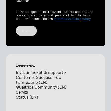
Nazione*
Privacy
Fornendo queste informazioni, l'utente accetta che
Optin
possiamo elaborare i dati personali dell'utente in
conformità con la nostra
Informativa sulla privacy
Invia
ASSISTENZA
Invia un ticket di supporto
Customer Success Hub
Formazione (EN)
Qualtrics Community (EN)
Servizi
Status (EN)