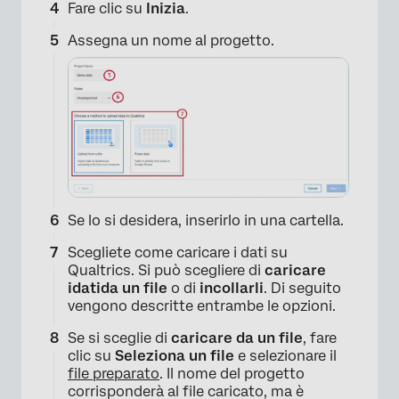
Fare clic su
Inizia
.
Assegna un nome al progetto.
Se lo si desidera, inserirlo in una cartella.
Scegliete come caricare i dati su
Qualtrics. Si può scegliere di
caricare
i
dati
da un file
o di
incollarli
. Di seguito
vengono descritte entrambe le opzioni.
Se si sceglie di
caricare da un file
, fare
clic su
Seleziona un file
e selezionare il
file preparato
. Il nome del progetto
×
corrisponderà al file caricato, ma è