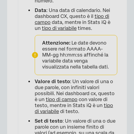
numero.
Data
: Una data di calendario. Nei
dashboard CX, questo è il
tipo di
campo
data, mentre in Stats iQ è
×
un
tipo di variabile
times.
Attenzione:
Le date devono
essere nel formato AAAA-
MM-gg hh:mm:ss affinché la
variabile data venga
visualizzata nella tabella dati.
Valore di testo
: Un valore di una o
due parole, con infiniti valori
possibili. Nei dashboard cx, questo
è un
tipo di campo
con valore di
testo, mentre in Stats iQ è un
tipo
di variabile
di testo.
Set di testo
: Un valore di una o due
parole con un insieme finito di
valori (ad esempio, su una scala da