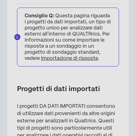
Progetti di dati importati
Consiglio Q:
Questa pagina riguarda
Preparazione di un file per l’importazione
i progetti da dati importati, un tipo di
progetto unico per analizzare dati
Creazione di un progetto da dati importati
esterni all’interno di QUALTRrics. Per
informazioni su come importare le
Utilizzo di un progetto da dati importati
risposte a un sondaggio in un
progetto di sondaggio standard,
Flussi di lavoro
vedere
Importazione di risposte
.
PROGETTI Azioni
Progetti di dati importati
I progetti DA DATI IMPORTATI consentono
di utilizzare dati provenienti da altre origini
esterne per analizzarli in Qualtrics. Questi
tipi di progetti sono particolarmente utili
per analizzare i dati operativi raccolti al di