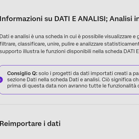
Informazioni su DATI E ANALISI; Analisi in progetti da dati impo
Reimportare i dati
Informazioni su DATI E ANALISI; Analisi i
Importazione di nuovi dati
Dati e analisi è una scheda in cui è possibile visualizzare e 
Risoluzione dei problemi delle importazioni
filtrare, classificare, unire, pulire e analizzare statisticame
Modifica dei campi
supporto illustra le funzioni disponibili nella scheda DATI 
Esportazione dei dati
Consiglio Q:
solo i progetti da dati importati creati a 
Ricodifica di un campo
sezione Dati nella scheda Dati e analisi. Ciò significa ch
Altre funzioni della sezione Dati
prima di questa data non avranno tutte le funzionalità 
Altre funzioni di DATI E ANALISI; analisi
Reimportare i dati