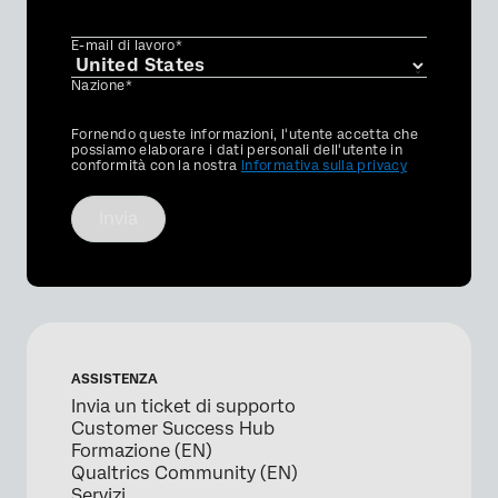
E-mail di lavoro*
Nazione*
Privacy
Fornendo queste informazioni, l'utente accetta che
Optin
possiamo elaborare i dati personali dell'utente in
conformità con la nostra
Informativa sulla privacy
Invia
ASSISTENZA
Invia un ticket di supporto
Customer Success Hub
Formazione (EN)
Qualtrics Community (EN)
Servizi