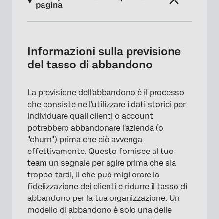
pagina
Informazioni sulla previsione del tasso di
abbandono
Informazioni sulla previsione
Domande relative all'attività a cui rispondere
del tasso di abbandono
Introduzione alla previsione del tasso di
abbandono
La previsione dell'abbandono è il processo
che consiste nell'utilizzare i dati storici per
FAQs
individuare quali clienti o account
potrebbero abbandonare l'azienda (o
"churn") prima che ciò avvenga
effettivamente. Questo fornisce al tuo
team un segnale per agire prima che sia
troppo tardi, il che può migliorare la
fidelizzazione dei clienti e ridurre il tasso di
abbandono per la tua organizzazione. Un
modello di abbandono è solo una delle