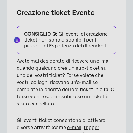
Tipi di eventi Ticket
Creazione ticket Evento
Creazione di un evento Ticket
Impostazione delle condizioni per la
CONSIGLIO Q:
Gli eventi di creazione
creazione di un ticket
ticket non sono disponibili per i
progetti di Esperienza dei dipendenti
.
FAQs
Avete mai desiderato di ricevere un’e-mail
quando qualcuno crea un sub-ticket su
uno dei vostri ticket? Forse volete che i
vostri colleghi ricevano un’e-mail se
cambiate la priorità del loro ticket in alta. O
forse volete sapere subito se un ticket è
stato cancellato.
Gli eventi ticket consentono di attivare
diverse attività (come
e-mail
,
trigger