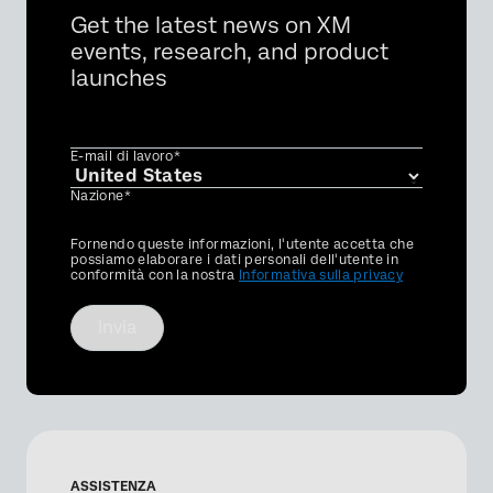
Get the latest news on XM
events, research, and product
launches
E-mail di lavoro*
Nazione*
Privacy
Fornendo queste informazioni, l'utente accetta che
Optin
possiamo elaborare i dati personali dell'utente in
conformità con la nostra
Informativa sulla privacy
Invia
ASSISTENZA