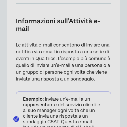
Informazioni sull’Attività e-mail
Impostazione di un’attività e-mail
Informazioni sull’Attività e-
mail
Rapporti di risposta
Quando vengono inviate le ATTIVITÀ E-MAIL
Le attività e-mail consentono di inviare una
Risoluzione dei problemi delle attività e-mail
notifica via e-mail in risposta a una serie di
eventi in Qualtrics. L’esempio più comune è
Esempi di casi d’uso per attività e-mail
quello di inviare un’e-mail a una persona o a
FAQs
un gruppo di persone ogni volta che viene
inviata una risposta a un sondaggio.
Esempio:
Inviare un’e-mail a un
rappresentante del servizio clienti e
al suo manager ogni volta che un
cliente invia una risposta a un
sondaggio CSAT. Questa e-mail