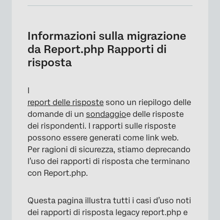
Informazioni sulla migrazione da Report.php
Rapporti di risposta
Informazioni sulla migrazione
Flussi di lavoro Attività e-mail e TRIGGER e-
da Report.php Rapporti di
mail
risposta
Dati ticket
I
Mappatura delle risposte Salesforce
report delle risposte
sono un riepilogo delle
Dashboard CX
domande di un
sondaggio
e delle risposte
dei rispondenti. I rapporti sulle risposte
Esportazione di dati integrati da Dati e
possono essere generati come link web.
Analisi
Per ragioni di sicurezza, stiamo deprecando
l’uso dei rapporti di risposta che terminano
con Report.php.
Questa pagina illustra tutti i casi d’uso noti
dei rapporti di risposta legacy report.php e