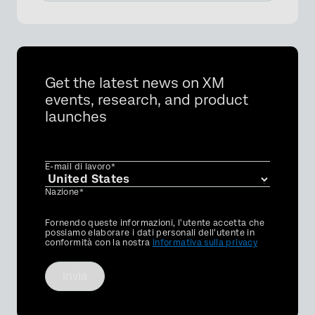
Get the latest news on XM
events, research, and product
launches
E-mail di lavoro*
Nazione*
Privacy
Fornendo queste informazioni, l'utente accetta che
Optin
possiamo elaborare i dati personali dell'utente in
conformità con la nostra
Informativa sulla privacy
Invia