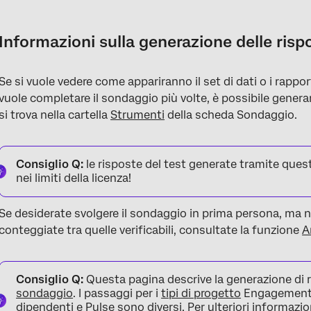
Informazioni sulla generazione delle risposte del test
Generazione delle risposte del test
Informazioni sulla generazione delle risp
Opzioni di test
Se si vuole vedere come appariranno il set di dati o i rappor
Eliminazione delle risposte del test
vuole completare il sondaggio più volte, è possibile generare
Note importanti
si trova nella cartella
Strumenti
della scheda Sondaggio.
Progetti in cui è possibile generare risposte del test
Consiglio Q:
le risposte del test generate tramite que
FAQs
nei limiti della licenza!
Se desiderate svolgere il sondaggio in prima persona, ma n
conteggiate tra quelle verificabili, consultate la funzione
A
Consiglio Q:
Questa pagina descrive la generazione di r
sondaggio
. I passaggi per i
tipi di progetto
Engagement, C
dipendenti e Pulse sono diversi. Per ulteriori informazio