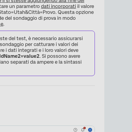
li si stesse aggiungendo alla fine del
stare un parametro
dati incorporati
il valore
n &Stato=Utah&Città=Provo. Questa opzione
de del sondaggio di prova in modo
se
.
oste del test, è necessario assicurarsi
sondaggio per catturare i valori dei
re i dati integrati e i loro valori deve
eldName2=value2
. Si possono avere
siano separati da ampere e la sintassi