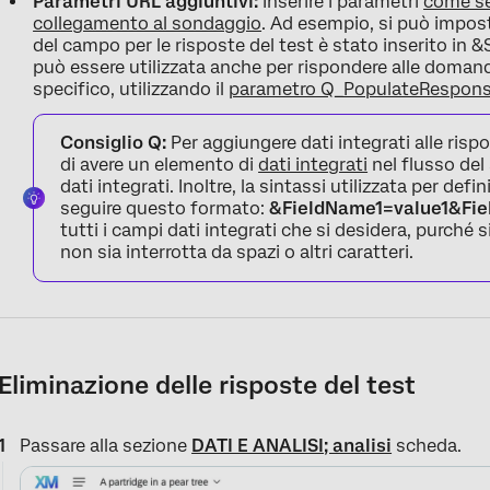
Parametri URL aggiuntivi:
Inserire i parametri
come se 
collegamento al sondaggio
. Ad esempio, si può impo
del campo per le risposte del test è stato inserito i
può essere utilizzata anche per rispondere alle doman
specifico, utilizzando il
parametro Q_PopulateRespon
Consiglio Q:
Per aggiungere dati integrati alle risp
di avere un elemento di
dati integrati
nel flusso del 
dati integrati. Inoltre, la sintassi utilizzata per defini
seguire questo formato:
&FieldName1=value1&Fi
tutti i campi dati integrati che si desidera, purché 
non sia interrotta da spazi o altri caratteri.
Eliminazione delle risposte del test
Passare alla sezione
DATI E ANALISI; analisi
scheda.