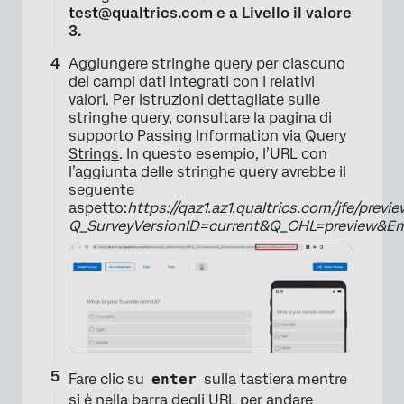
test@qualtrics.com e a Livello il valore
3.
Aggiungere stringhe query per ciascuno
dei campi dati integrati con i relativi
valori. Per istruzioni dettagliate sulle
stringhe query, consultare la pagina di
supporto
Passing Information via Query
Strings
. In questo esempio, l’URL con
l’aggiunta delle stringhe query avrebbe il
seguente
aspetto:
https://qaz1.az1.qualtrics.com/jfe/pre
Q_SurveyVersionID=current&Q_CHL=preview&Ema
Fare clic su
enter
sulla tastiera mentre
si è nella barra degli URL per andare