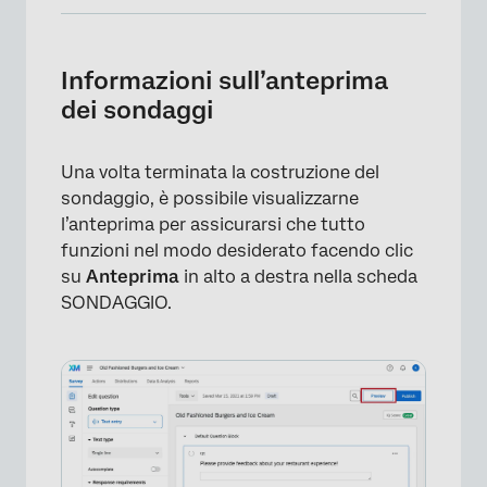
Informazioni sull’anteprima dei sondaggi
Anteprima del banner
Informazioni sull’anteprima
dei sondaggi
Anteprima delle risposte
Anteprima cellulare
Una volta terminata la costruzione del
Condividi anteprima
sondaggio, è possibile visualizzarne
l’anteprima per assicurarsi che tutto
Altre modalità di anteprima
funzioni nel modo desiderato facendo clic
Anteprima/verifica del sondaggio con i dati
su
Anteprima
in alto a destra nella scheda
integrati
SONDAGGIO.
Anteprima dei diversi Progetti
FAQs