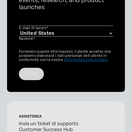
launches
E-mail di lavoro*
Nazione*
Privacy
Fornendo queste informazioni, l'utente accetta che
Optin
possiamo elaborare i dati personali dell'utente in
conformità con la nostra
Informativa sulla privacy
Invia
ASSISTENZA
Invia un ticket di supporto
Customer Success Hub