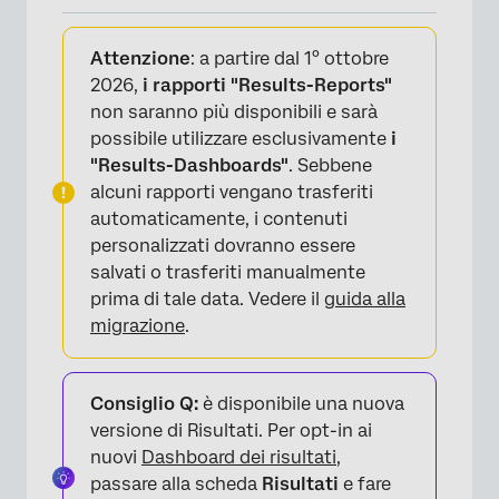
Informazioni sulle Barre di suddivisione
Attenzione
: a partire dal 1° ottobre
Opzioni di personalizzazione
2026,
i rapporti "Results-Reports"
non saranno più disponibili e sarà
Campi incompatibili
possibile utilizzare esclusivamente
i
FAQs
"Results-Dashboards"
. Sebbene
alcuni rapporti vengano trasferiti
automaticamente, i contenuti
personalizzati dovranno essere
salvati o trasferiti manualmente
prima di tale data. Vedere il
guida alla
migrazione
.
Consiglio Q:
è disponibile una nuova
versione di Risultati. Per opt-in ai
nuovi
Dashboard dei risultati
,
passare alla scheda
Risultati
e fare