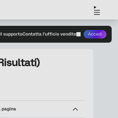
il supporto
Contatta l'ufficio vendite
Accedi
sultati)
a pagina