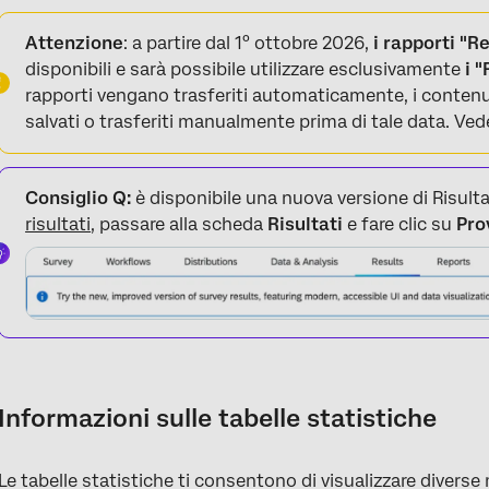
Informazioni sulle tabelle statistiche
Attenzione
: a partire dal 1° ottobre 2026,
i rapporti "R
Opzioni di personalizzazione
disponibili e sarà possibile utilizzare esclusivamente
i 
rapporti vengano trasferiti automaticamente, i contenu
Compatibilità
salvati o trasferiti manualmente prima di tale data. Vede
FAQs
Consiglio Q:
è disponibile una nuova versione di Risulta
risultati
, passare alla scheda
Risultati
e fare clic su
Pro
Informazioni sulle tabelle statistiche
Le tabelle statistiche ti consentono di visualizzare diverse