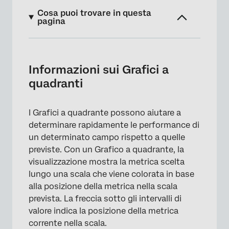
Cosa puoi trovare in questa
pagina
Informazioni sui Grafici a quadranti
Personalizzazione
Informazioni sui Grafici a
quadranti
Compatibilità
Tipi di Rapporti
I Grafici a quadrante possono aiutare a
FAQs
determinare rapidamente le performance di
un determinato campo rispetto a quelle
previste. Con un Grafico a quadrante, la
visualizzazione mostra la metrica scelta
lungo una scala che viene colorata in base
alla posizione della metrica nella scala
prevista. La freccia sotto gli intervalli di
valore indica la posizione della metrica
corrente nella scala.