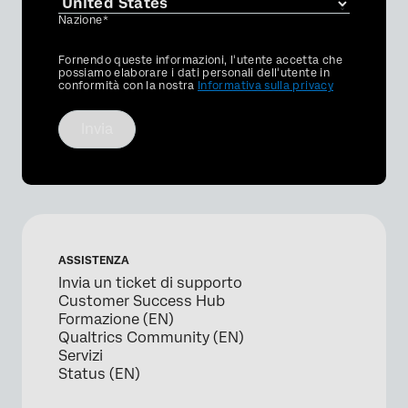
Nazione*
Privacy
Fornendo queste informazioni, l'utente accetta che
Optin
possiamo elaborare i dati personali dell'utente in
conformità con la nostra
Informativa sulla privacy
Invia
ASSISTENZA
Invia un ticket di supporto
Customer Success Hub
Formazione (EN)
Qualtrics Community (EN)
Servizi
Status (EN)