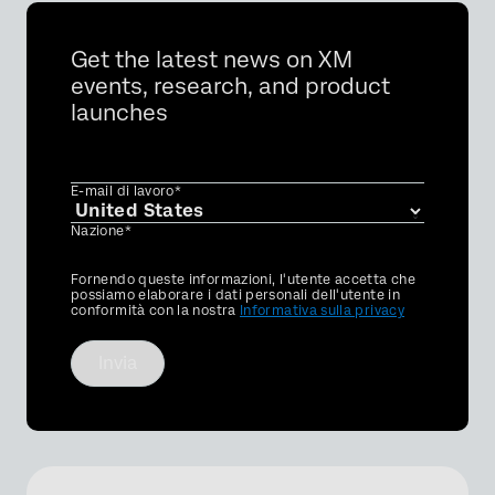
Get the latest news on XM
events, research, and product
launches
E-mail di lavoro*
Nazione*
Privacy
Fornendo queste informazioni, l'utente accetta che
Optin
possiamo elaborare i dati personali dell'utente in
conformità con la nostra
Informativa sulla privacy
Invia