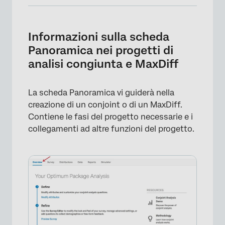
Informazioni sulla scheda Panoramica nei
progetti di analisi congiunta e MaxDiff
Informazioni sulla scheda
Definisci
Panoramica nei progetti di
analisi congiunta e MaxDiff
Affina
Distribuisci
La scheda Panoramica vi guiderà nella
Analizza
creazione di un conjoint o di un MaxDiff.
Contiene le fasi del progetto necessarie e i
collegamenti ad altre funzioni del progetto.