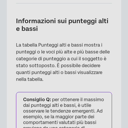
Informazioni sui punteggi alti e bassi
Origine dati
Informazioni sui punteggi alti
e bassi
Logica di visualizzazione
Filtri
La tabella Punteggi alti e bassi mostra i
Posizioni decimali
punteggi o le voci più alte e più basse delle
categorie di punteggio a cui il soggetto è
Numero di righe alte e basse
stato sottoposto. È possibile decidere
Mostra pareggi
quanti punteggi alti o bassi visualizzare
nella tabella.
Nomi di intestazione e di colonna
Piè di pagina
Consiglio Q:
per ottenere il massimo
Stili
dai punteggi alti e bassi, è utile
osservare le tendenze emergenti. Ad
esempio, se la maggior parte dei
comportamenti valutati più bassi