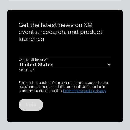
Get the latest news on XM
events, research, and product
launches
E-mail di lavoro*
Nazione*
Privacy
Fornendo queste informazioni, l'utente accetta che
Optin
possiamo elaborare i dati personali dell'utente in
conformità con la nostra
Informativa sulla privacy
Invia