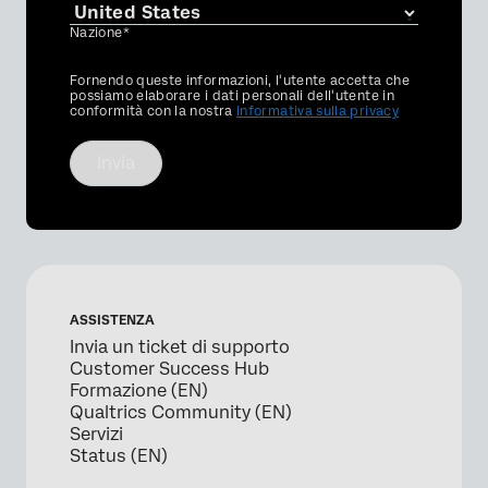
Nazione*
Privacy
Fornendo queste informazioni, l'utente accetta che
Optin
possiamo elaborare i dati personali dell'utente in
conformità con la nostra
Informativa sulla privacy
Invia
ASSISTENZA
Invia un ticket di supporto
Customer Success Hub
Formazione (EN)
Qualtrics Community (EN)
Servizi
Status (EN)