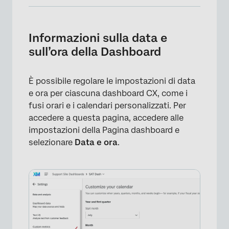
Informazioni sulla data e sull’ora della
Dashboard
Informazioni sulla data e
Personalizzazione del calendario della
sull’ora della Dashboard
Dashboard
Utilizzo di periodi di tempo personalizzati in
È possibile regolare le impostazioni di data
un Dashboard
e ora per ciascuna dashboard CX, come i
fusi orari e i calendari personalizzati. Per
Impostazione della zona oraria della
accedere a questa pagina, accedere alle
Dashboard
impostazioni della Pagina dashboard e
selezionare
Data e ora
.