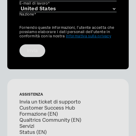
E-mail di lavoro*
Nazione*
Privacy
Fornendo queste informazioni, l'utente accetta che
Optin
possiamo elaborare i dati personali dell'utente in
conformità con la nostra
Informativa sulla privacy
Invia
ASSISTENZA
Invia un ticket di supporto
Customer Success Hub
Formazione (EN)
Qualtrics Community (EN)
Servizi
Status (EN)