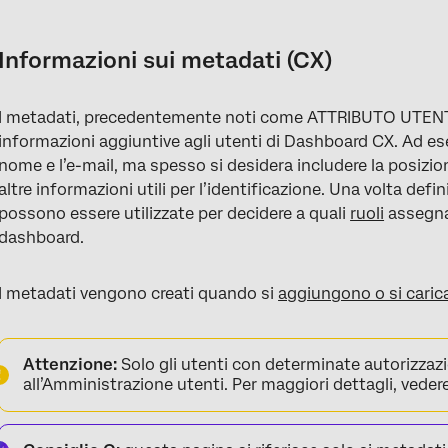
Informazioni sui metadati (CX)
Eliminazione e ridenominazione dei campi di metadati
Informazioni sui metadati (CX)
Modifica dei singoli valori dei metadati
I metadati, precedentemente noti come ATTRIBUTO UTENT
Aggiornamento dei valori dei metadati di più utenti
informazioni aggiuntive agli utenti di Dashboard CX. Ad ese
FAQs
nome e l’e-mail, ma spesso si desidera includere la posizio
altre informazioni utili per l’identificazione. Una volta def
possono essere utilizzate per decidere a quali
ruoli
assegnare
dashboard.
I metadati vengono creati quando si
aggiungono o si carica
Attenzione:
Solo gli utenti con determinate autorizza
all’Amministrazione utenti. Per maggiori dettagli, veder